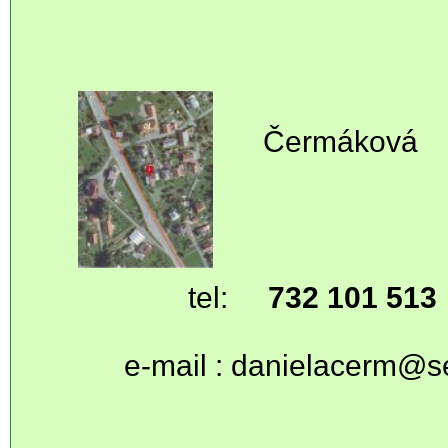
Čermáková
Dolní L
561 16
tel:
732 101 513
e-mail :
danielacerm@s