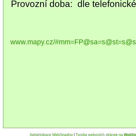
Provozní doba: dle telefonic
www.mapy.cz/#mm=FP@sa=s@st=s@s
Administrace WebSnadno
|
Tvorba webových stránek na
WebSn