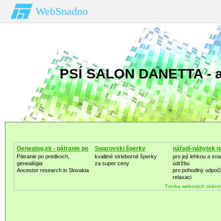
WebSnadno
PSÍ SALON DANETTA - a
Genealog.sk - pátranie po
Swarovski šperky
nářadí-nábytek n
zahradu
Pátranie po predkoch,
kvalitné strieborné šperky
pro její lehkou a sn
genealógia
za super ceny
údržbu
Ancestor research in Slovakia
pro pohodlný odpoč
relaxaci
Tvorba webových stráne