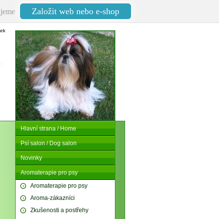
Založit web nebo e-shop
jeme
nek
Hlavní strana / Home
Psí salon / Dog salon
Novinky
Aromaterapie pro psy
Aromaterapie pro psy
Aroma-zákazníci
Zkušenosti a postřehy