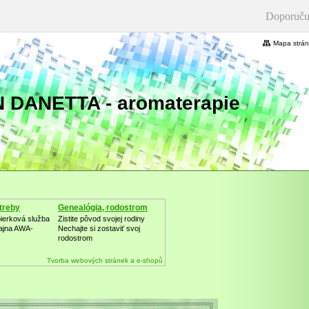
Doporuču
Mapa strá
 DANETTA - aromaterapie
treby
Genealógia, rodostrom
bierková služba
Zistite pôvod svojej rodiny
ajna AWA-
Nechajte si zostaviť svoj
rodostrom
Tvorba webových stránek a e-shopů