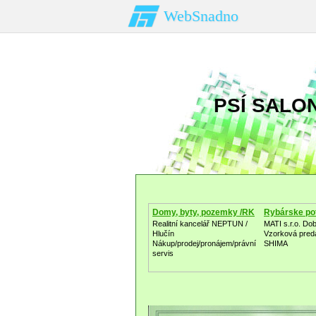
WebSnadno
PSÍ SALON
Domy, byty, pozemky /RK
Rybárske po
Realitní kancelář NEPTUN /
MATI s.r.o. Do
Hlučín
Vzorková pred
Nákup/prodej/pronájem/právní
SHIMA
servis