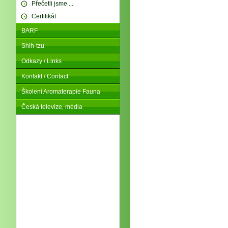
Přečetli jsme ...
Certifikát
BARF
Shih-tzu
Odkazy / Links
Kontakt / Contact
Školení Aromaterapie Fauna
Česká televize‚ média