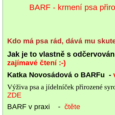
BARF - krmení psa přir
Kdo má psa rád, dává mu skute
Jak je to vlastně s odčervová
zajímavé čtení :-)
Katka Novosádová o BARFu
-
Výživa psa a jídelníček přirozené s
ZDE
BARF v praxi
-
čtěte