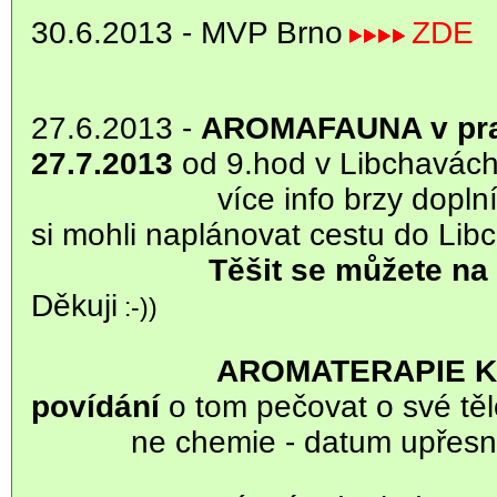
30.6.2013 - MVP Brno
ZDE
27.6.2013 -
AROMAFAUNA v pra
27.7.2013
od 9.hod v Libchavác
více info brzy doplním, p
si mohli naplánovat cestu do Lib
Těšit se můžete na Míš
Děkuji
:-))
AROMATERAPIE Karla 
povídání
o tom
pečovat o své tě
ne chemie - datum upřesní