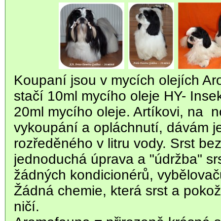
Koupaní jsou v mycích olejích A
stačí 10ml mycího oleje HY- Inse
20ml mycího oleje. Artíkovi, na n
vykoupání a opláchnutí, dávám j
rozředěného v litru vody. Srst b
jednoduchá úprava a "údržba" srs
žádných kondicionérů, vybělovač
Žádná chemie, která srst a poko
ničí.