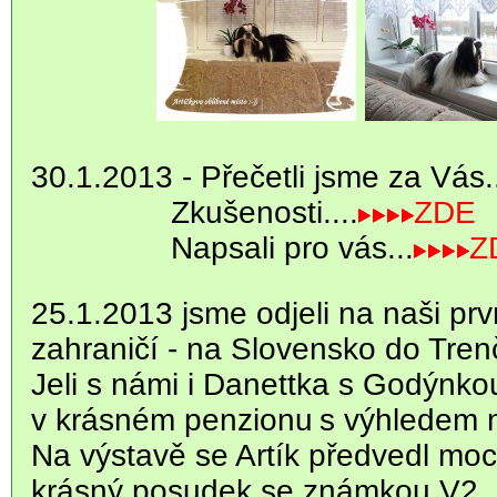
30.1.2013 -
Přečetli jsme za Vás.
Zkušenosti....
ZDE
Napsali pro vás...
Z
25.1.2013 jsme odjeli na naši prv
zahraničí - na Slovensko do Tren
Jeli s námi i Danettka s Godýnko
v krásném penzionu
s výhledem 
Na výstavě se Artík předvedl moc
krásný posudek se známkou V2.