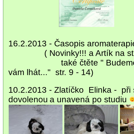
16.2.2013 -
Časopis aromaterapi
( Novinky!!! a Artík na s
také čtěte " Budeme vás
vám lhát..." str. 9 - 14)
10.2.2013 - Zlatíčko Elinka - při 
dovolenou
a unavená po studiu