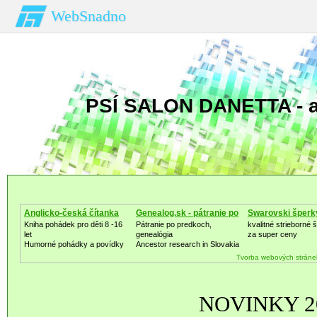
WebSnadno
PSÍ SALON DANETTA - a
Anglicko-česká čítanka
Genealog.sk - pátranie po
Swarovski šperk
Kniha pohádek pro děti 8 -16
Pátranie po predkoch,
kvalitné strieborné 
let
genealógia
za super ceny
Humorné pohádky a povídky
Ancestor research in Slovakia
Tvorba webových stráne
NOVINKY 2