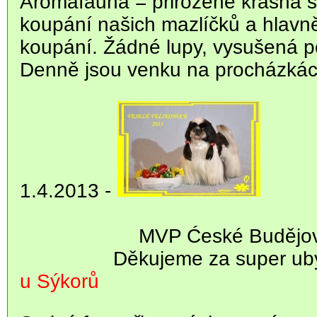
Aromafauna = přirozeně krásná s
koupání našich mazlíčků a hlavn
koupání. Žádné lupy, vysušená p
Denně jsou venku na procházkác
1.4.2013 -
MVP Ćeské Budějov
Děkujeme za super ub
u Sýkorů